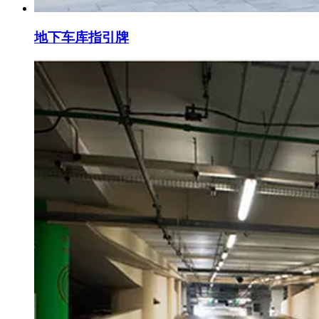
地下车库指引牌