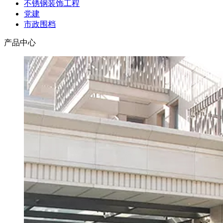
不锈钢装饰工程
党建
市政围档
产品中心