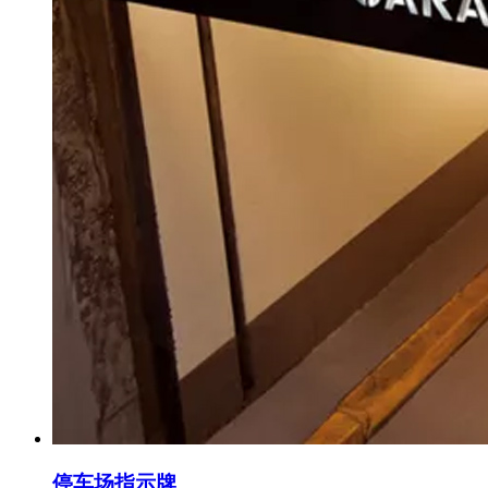
停车场指示牌